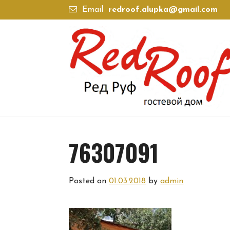
Skip
Email
redroof.alupka@gmail.com
to
content
76307091
Posted on
01.03.2018
by
admin